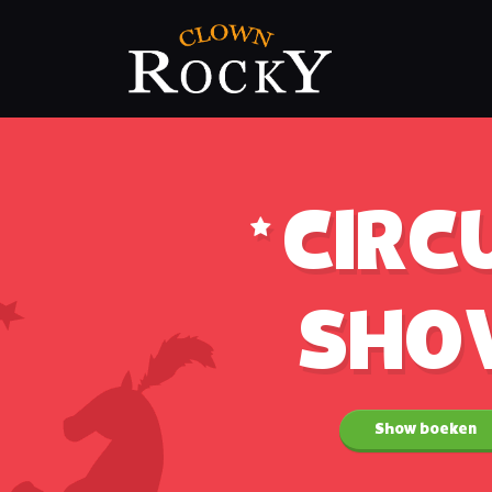
CIRC
SHO
Show boeken