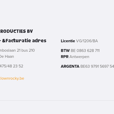
RODUCTIES BV
- &Facturatie adres
Licentie
VG/1206/BA
nboslaan 21 bus 210
BTW
BE 0863 628 711
De Haan
RPR
Antwerpen
475/48 23 52
ARGENTA
BE63 9791 5697 5
clownrocky.be