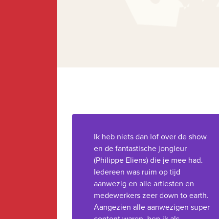
Ik heb niets dan lof over de show
en de fantastische jongleur
(Philippe Eliens) die je mee had.
Iedereen was ruim op tijd
aanwezig en alle artiesten en
medewerkers zeer down to earth.
Aangezien alle aanwezigen super
content waren, ben ik als