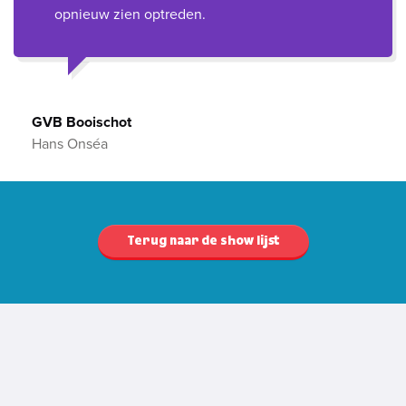
opnieuw zien optreden.
GVB Booischot
Hans Onséa
Terug naar de show lijst